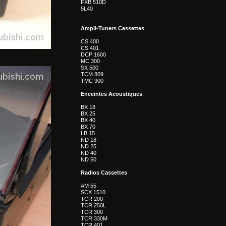
FXB 510D
5L40
Ampli-Tuners Cassettes
CS 400
CS 401
DCP 1600
MC 300
SX 500
TCM 809
TMC 900
Enceintes Acoustiques
BX 18
BX 25
BX 40
BX 70
LB 15
ND 18
ND 25
ND 40
ND 50
Radios Cassettes
AM 55
SCX 1510
TCR 200
TCR 250L
TCR 300
TCR 330M
TCR 401