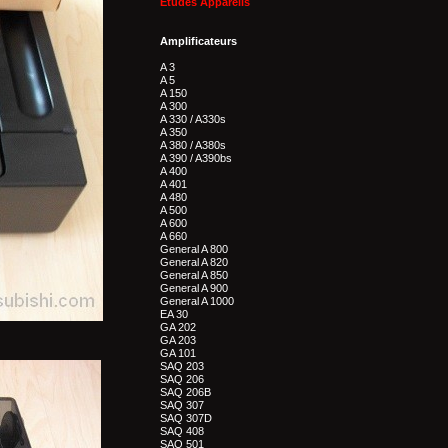
Etudes Appareils
Amplificateurs
A 3
A 5
A 150
A 300
A 330 / A330s
A 350
A 380 / A380s
A 390 / A390bs
A 400
A 401
A 480
A 500
A 600
A 660
General A 800
General A 820
General A 850
General A 900
General A 1000
EA 30
GA 202
GA 203
GA 101
SAQ 203
SAQ 206
SAQ 206B
SAQ 307
SAQ 307D
SAQ 408
SAQ 501