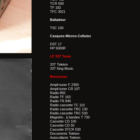
TCR 500
TF 182
TFC 3021
Balladeur
TSC 100
Casques-Micros-Cellules
DST 17
HP 5000R
LP 33T Teste
33T Teleton
33T King Music
Brochures
Ampli-tuner F 2300
Ampli-tuner CR 10T
Radio 850
Radio TF 163
Radio TR 845
Radio cassette TC 110
Radio cassette TRC 130
Radio cassette TRC 530
Magnéto.. à bandes T 730
Cassette CD 100
Cassette CD 50
Cassette STCR 530
Documents Teleton
Autocollants Teleton