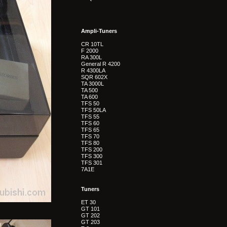
Ampli-Tuners
CR 10TL
F 2000
RA 300L
General R 4200
R 4300LA
SQR 602X
TA 3000L
TA 500
TA 600
TFS 50
TFS 50LA
TFS 55
TFS 60
TFS 65
TFS 70
TFS 80
TFS 200
TFS 300
TFS 301
7A1E
Tuners
ET 30
GT 101
GT 202
GT 203